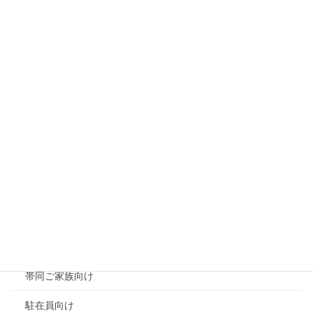
海外生活で夫婦のすれ違いが増える理由｜海外赴任帯
同家族が知っておきたい心の変化と対処法
2026年7月19日
海外駐在で成果が出ないと感じるときの心理状態
~「自分は期待に応えられていない」と感じたときに
知っておきたいこと~
2026年7月15日
カテゴリー
ブログ
はじめまして
企業様向け
帯同ご家族向け
駐在員向け