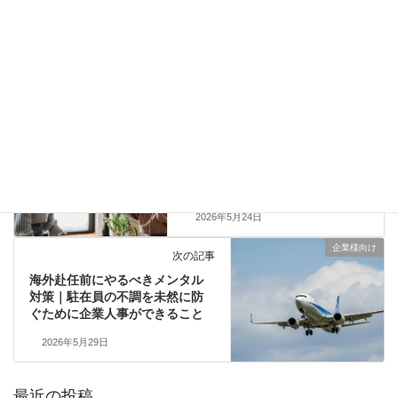
海外赴任 不安 •
海外駐在 ストレス •
海外駐在 疲れた •
海外駐在 自信喪失 •
駐在員 ストレス •
駐在員 メンタル •
駐在員 孤独 •
帯同ご家族向け
前の記事
「頑張れていない自分」がつら
いと感じるとき｜海外帯同生活
で自分を責め続けてしまう理由
2026年5月24日
企業様向け
次の記事
海外赴任前にやるべきメンタル
対策｜駐在員の不調を未然に防
ぐために企業人事ができること
2026年5月29日
最近の投稿