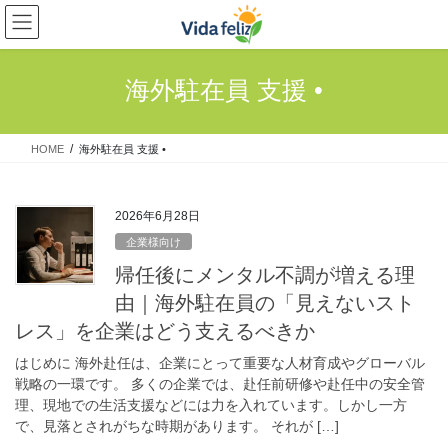
コ
ナ
ン
ビ
テ
ゲ
ン
ー
海外駐在員 支援 •
ツ
シ
へ
ョ
ス
ン
HOME
海外駐在員 支援 •
キ
に
ッ
移
プ
動
2026年6月28日
企業様向け
帰任後にメンタル不調が増える理
由｜海外駐在員の「見えないスト
レス」を企業はどう支えるべきか
はじめに 海外赴任は、企業にとって重要な人材育成やグローバル
戦略の一環です。 多くの企業では、赴任前研修や赴任中の安全管
理、現地での生活支援などには力を入れています。しかし一方
で、見落とされがちな時期があります。 それが […]