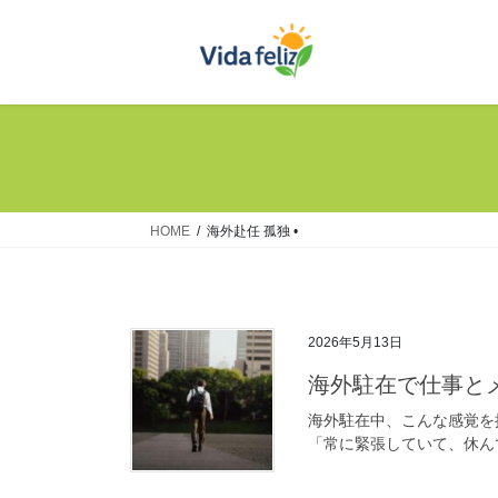
コ
ナ
ン
ビ
テ
ゲ
ン
ー
ツ
シ
へ
ョ
ス
ン
キ
に
ッ
移
HOME
海外赴任 孤独 •
プ
動
2026年5月13日
海外駐在で仕事と
海外駐在中、こんな感覚を
「常に緊張していて、休んで