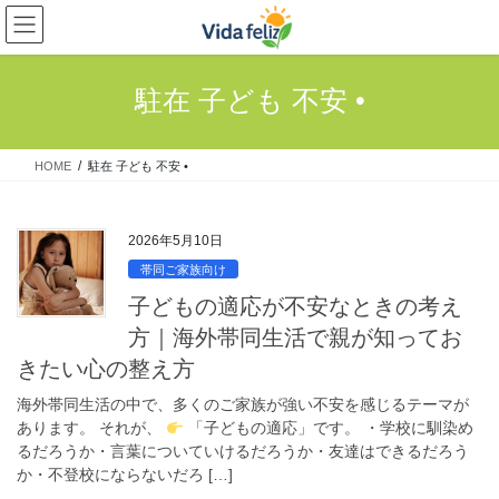
コ
ナ
ン
ビ
テ
ゲ
ン
ー
駐在 子ども 不安 •
ツ
シ
へ
ョ
ス
ン
HOME
駐在 子ども 不安 •
キ
に
ッ
移
プ
動
2026年5月10日
帯同ご家族向け
子どもの適応が不安なときの考え
方｜海外帯同生活で親が知ってお
きたい心の整え方
海外帯同生活の中で、多くのご家族が強い不安を感じるテーマが
あります。 それが、
「子どもの適応」です。 ・学校に馴染め
るだろうか・言葉についていけるだろうか・友達はできるだろう
か・不登校にならないだろ […]