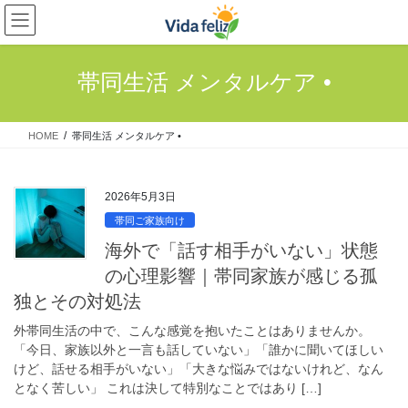
コ
ナ
ン
ビ
テ
ゲ
ン
ー
帯同生活 メンタルケア •
ツ
シ
へ
ョ
ス
ン
HOME
帯同生活 メンタルケア •
キ
に
ッ
移
プ
動
2026年5月3日
帯同ご家族向け
海外で「話す相手がいない」状態
の心理影響｜帯同家族が感じる孤
独とその対処法
外帯同生活の中で、こんな感覚を抱いたことはありませんか。
「今日、家族以外と一言も話していない」「誰かに聞いてほしい
けど、話せる相手がいない」「大きな悩みではないけれど、なん
となく苦しい」 これは決して特別なことではあり […]